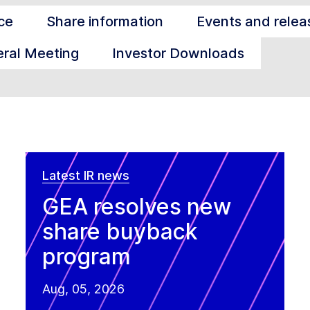
ce
Share information
Events and relea
ral Meeting
Investor Downloads
Latest IR news
GEA resolves new
share buyback
program
Aug, 05, 2026