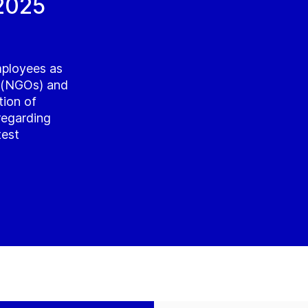
 2025
mployees as
s (NGOs) and
tion of
regarding
test