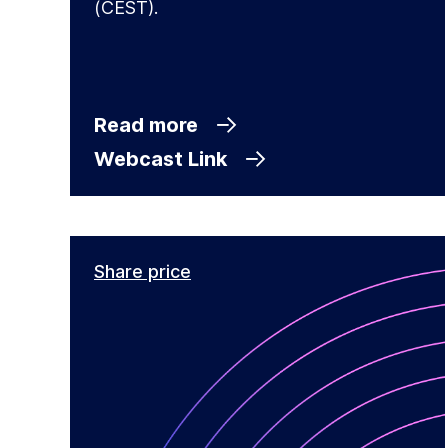
(CEST).
Read more
Webcast Link
Share price