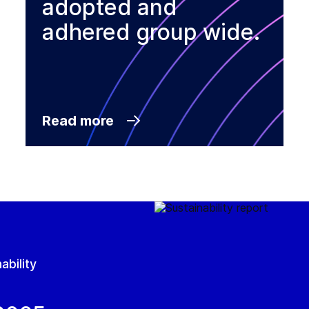
adopted and
adhered group wide.
Read more
ability