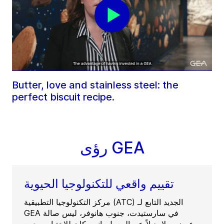
Butter, love and stainless steel: the
perfect biscuit recipe.
رؤى GEA
تقييم واقعي للتكنولوجيا الحيوية
مركز التكنولوجيا التطبيقية (ATC) الجديد التابع لـ
GEA في سارستيدت، جنوب هانوفر، ليس صالة