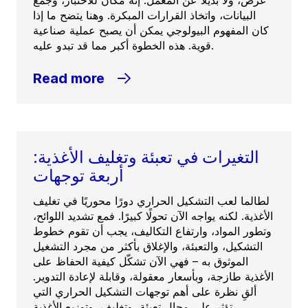
عرض، ولا بديلاً عن المعمل. إنه مكان للاختبار، وجمع
البيانات، واتخاذ القرارات المبكرة. وهنا يتضح ما إذا
كان المفهوم البيولوجي يمكن أن يصبح عملية صناعية
قوية. هذه الخطوة أكبر مما قد تبدو عليه.
Read more
التغيرات في تعبئة وتغليف الأغذية:
أربعة توجهات
لطالما لعب التشكيل الحراري دورًا محوريًا في تغليف
الأغذية. لكنه يواجه الآن تحولًا كبيرًا. فمع تشديد اللوائح،
وتطور المواد، وارتفاع التكاليف، يجب أن تقوم خطوط
التشكيل، والتعبئة، والإغلاق بأكثر من مجرد التشغيل
الموثوق به – فهي الآن تشكّل كيفية الحفاظ على
الأغذية طازجة، وبأسعار معقولة، وقابلة لإعادة التدوير.
ألقِ نظرة على أهم توجهات التشكيل الحراري التي
تؤثر على مجال تعبئة، وتغليف، وتوزيع الأغذية.