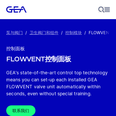
泵与阀门
/
卫生阀门和组件
/
控制模块
/
FLOWVENT
控制面板
FLOWVENT控制面板
GEA's state-of-the-art control top technology
means you can set-up each installed GEA
FLOWVENT valve unit automatically within
seconds, even without special training.
联系我们