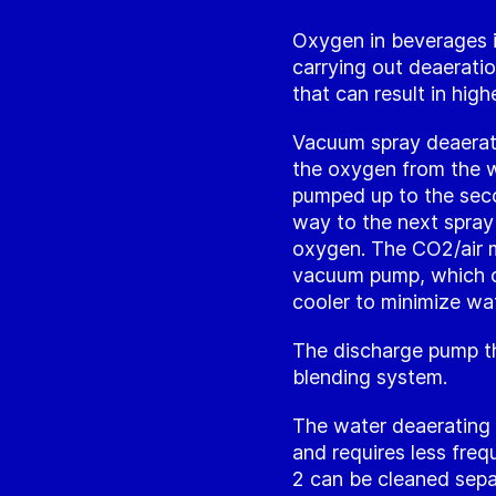
Oxygen in beverages im
carrying out deaerati
that can result in high
Vacuum spray deaerati
the oxygen from the w
pumped up to the sec
way to the next spray
oxygen. The CO2/air m
vacuum pump, which c
cooler to minimize wat
The discharge pump th
blending system.
The water deaerating 
and requires less freq
2 can be cleaned sepa