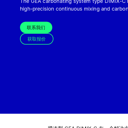
The GEA carbonating system type DIMIX-C 
high-precision continuous mixing and carbona
联系我们
获取报价