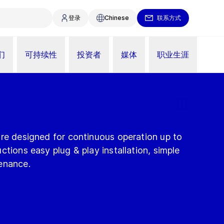
登录
Chinese
联系方式
们
可持续性
投资者
媒体
职业生涯
are designed for continuous operation up to
ctions easy plug & play installation, simple
enance.