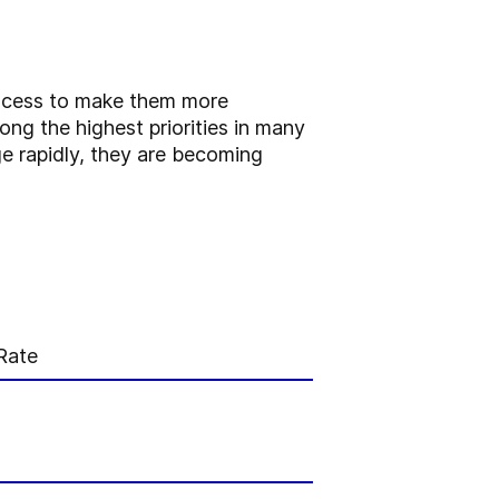
rocess to make them more
ong the highest priorities in many
ge rapidly, they are becoming
Rate