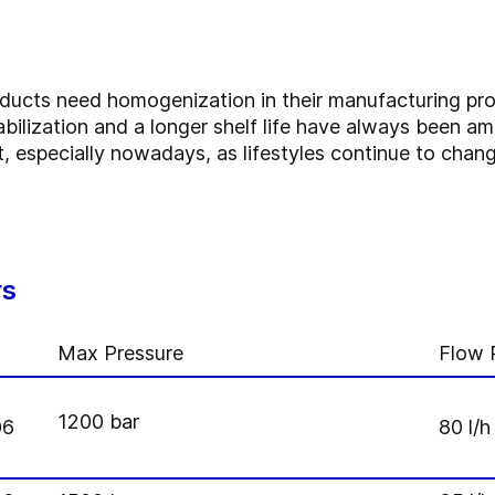
oducts need homogenization in their manufacturing p
tabilization and a longer shelf life have always been am
t, especially nowadays, as lifestyles continue to chan
rs
Max Pressure
Flow 
1200 bar
06
80 l/h