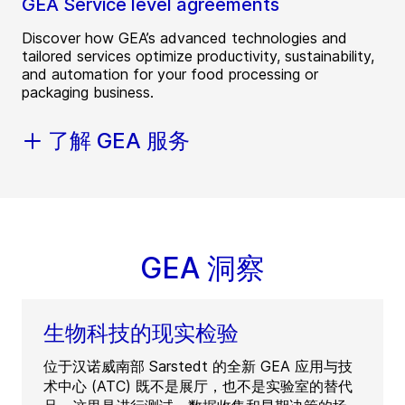
GEA Service level agreements
Discover how GEA’s advanced technologies and
tailored services optimize productivity, sustainability,
and automation for your food processing or
packaging business.
了解 GEA 服务
GEA 洞察
生物科技的现实检验
位于汉诺威南部 Sarstedt 的全新 GEA 应用与技
术中心 (ATC) 既不是展厅，也不是实验室的替代