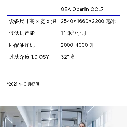
GEA Oberlin OCL7
GE
设备尺寸高 x 宽 x 深
2540x1660x2200 毫米
17
3
过滤机产能
11 米
/小时
3
匹配油炸机
2000-4000 升
可
过滤介质 1.0 OSY
32” 宽
20
*2021 年 9 月提供