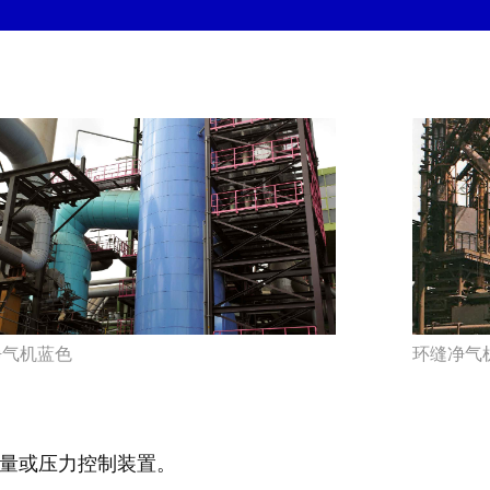
净气机蓝色
环缝净气
的流量或压力控制装置。