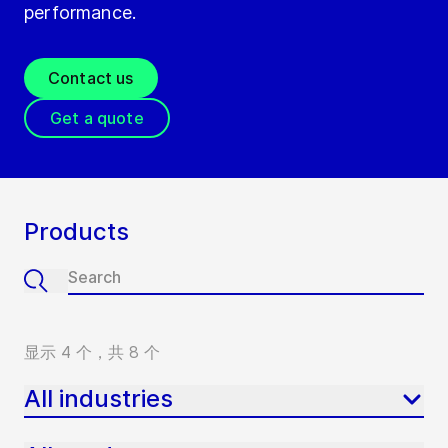
performance.
Contact us
Get a quote
Products
显示 4 个，共 8 个
All industries