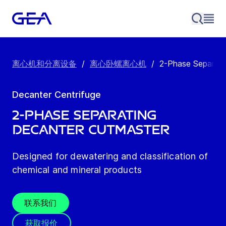
离心机和分离设备
/
离心卧螺离心机
/
2-Phase Separati
Decanter Centrifuge
2-Phase Separating
Decanter cutMaster
Designed for dewatering and classification of
chemical and mineral products
联系我们
获取报价