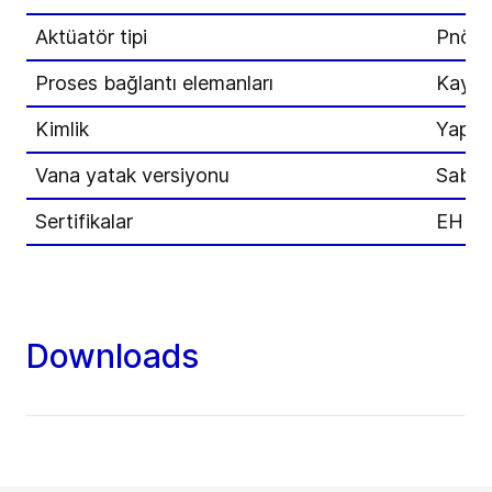
Aktüatör tipi
Pnöma
Proses bağlantı elemanları
Kayna
Kimlik
Yapışk
Vana yatak versiyonu
Sabit 
Sertifikalar
EHED
Downloads