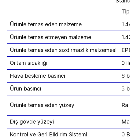
Standart
Tip C
Ürünle temas eden malzeme
1.4404
Ürünle temas etmeyen malzeme
1.4301
Ürünle temas eden sızdırmazlık malzemesi
EPDM
Ortam sıcaklığı
0 ila 
Hava besleme basıncı
6 bar 
Ürün basıncı
5 bar 
Ürünle temas eden yüzey
Ra ≤ 
Dış gövde yüzeyi
Mat k
Kontrol ve Geri Bildirim Sistemi
0 Bağl