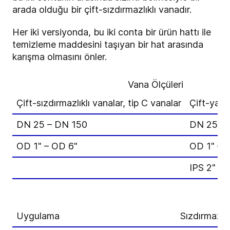
arada olduğu bir çift-sızdırmazlıklı vanadır.
Her iki versiyonda, bu iki conta bir ürün hattı ile
temizleme maddesini taşıyan bir hat arasında
karışma olmasını önler.
Vana Ölçüleri
Çift-sızdırmazlıklı vanalar, tip C vanalar
Çift-yatak
DN 25 – DN 150
DN 25 – 
OD 1" – OD 6"
OD 1" – 
IPS 2" – 
Uygulama
Sızdırmazlık