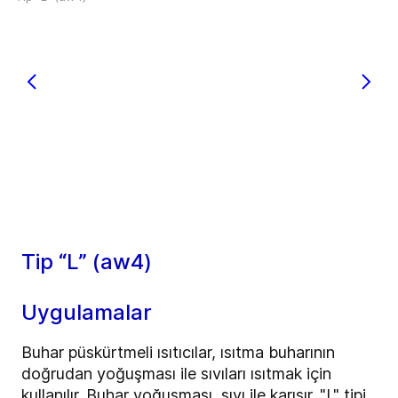
Tip “L” (aw4)
Uygulamalar
Buhar püskürtmeli ısıtıcılar, ısıtma buharının
doğrudan yoğuşması ile sıvıları ısıtmak için
kullanılır. Buhar yoğuşması, sıvı ile karışır. "L" tipi