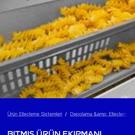
Ürün Elleçleme Sistemleri
/
Depolama &amp; Elleçleme E
Bitmiş Ürün Ekipmanı