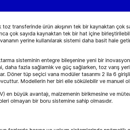
 toz transferinde ürün akışının tek bir kaynaktan çok s
yrıca çok sayıda kaynaktan tek bir hat içine birleştirilebi
lü vananın yerine kullanılarak sistemi daha basit hale get
tarma sisteminin entegre bileşenine yeni bir inovasyon 
ni, daha fazla sağlamlık ve güç sağlarken, toz varış yerl
lar. Döner tüp seçici vana modüler tasarımı 2 ila 6 girişl
uttur. Modellerin her biri elle sökülebilir ve manuel ol
) en büyük avantajı, malzemenin birikmesine ve mütea
pleri olmayan bir boru sistemine sahip olmasıdır.