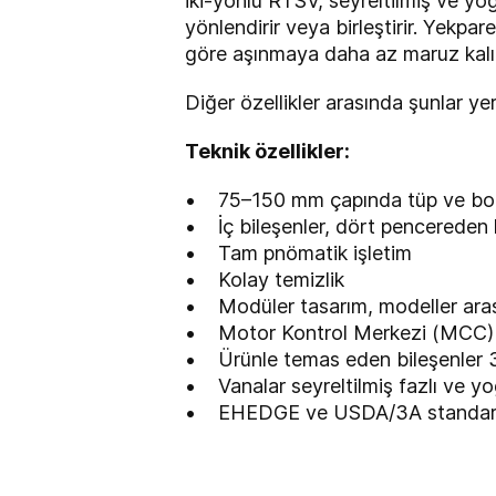
İki-yönlü RTSV, seyreltilmiş ve yo
yönlendirir veya birleştirir. Yekp
göre aşınmaya daha az maruz kalır
Diğer özellikler arasında şunlar ye
Teknik özellikler:
• 75–150 mm çapında tüp ve bor
• İç bileşenler, dört pencereden k
• Tam pnömatik işletim
• Kolay temizlik
• Modüler tasarım, modeller aras
• Motor Kontrol Merkezi (MCC)
• Ürünle temas eden bileşenler 3
• Vanalar seyreltilmiş fazlı ve yoğ
• EHEDGE ve USDA/3A standartl