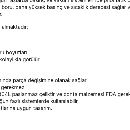
ğun fazlarda basınç ve vakum sistemlerinde pnömatik ol
are boru, daha yüksek basınç ve sıcaklık derecesi sağlar
.
r almaktadır:
u boyutları
olaylıkla görülür
ında parça değişimine olanak sağlar
 gerekmez
04L paslanmaz çeliktir ve conta malzemesi FDA gerekl
un fazlı sistemlerde kullanılabilir
arına uygun tasarım.