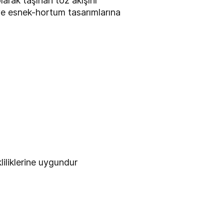
arak taşınan toz akışını
 ve esnek-hortum tasarımlarına
iliklerine uygundur