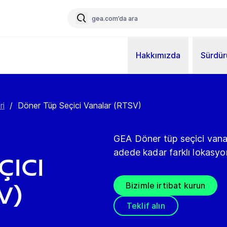
Hakkımızda
Sürdürü
ri
/
Döner Tüp Seçici Vanalar (RTSV)
GEA Döner tüp seçici vana,
adede kadar farklı lokasyo
ici
Bizimle irtibat kurun
V)
Teklif alın