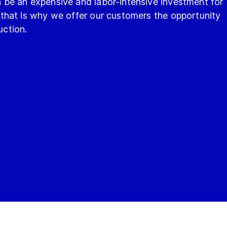
be an expensive and labor-intensive investment for
that is why we offer our customers the opportunity
uction.