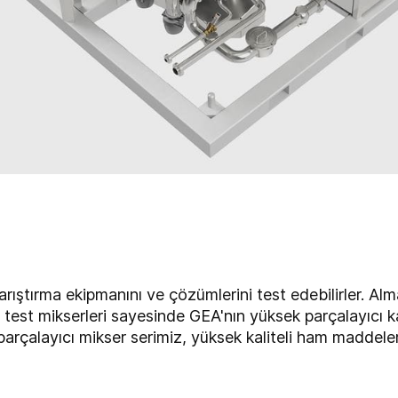
karıştırma ekipmanını ve çözümlerini test edebilirler. A
st mikserleri sayesinde GEA'nın yüksek parçalayıcı karış
parçalayıcı mikser serimiz, yüksek kaliteli ham maddele