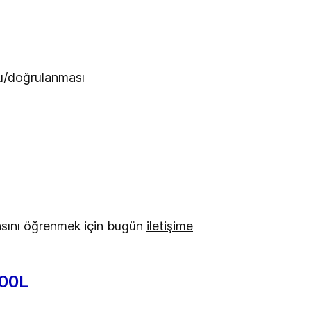
nu/doğrulanması
lasını öğrenmek için bugün
iletişime
100L