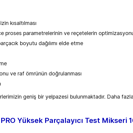
zin kısaltılması
e proses parametrelerinin ve reçetelerin optimizasyo
parçacık boyutu dağılımı elde etme
rme
syonu ve raf ömrünün doğrulanması
n
rlerimizin geniş bir yelpazesi bulunmaktadır. Daha faz
O Yüksek Parçalayıcı Test Mikseri 