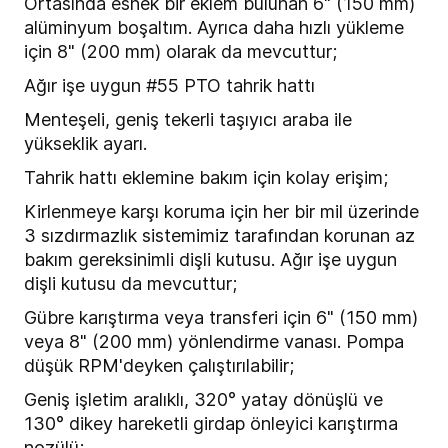
Ortasında esnek bir eklem bulunan 6" (150 mm)
alüminyum boşaltım. Ayrıca daha hızlı yükleme
için 8" (200 mm) olarak da mevcuttur;
Ağır işe uygun #55 PTO tahrik hattı
Menteşeli, geniş tekerli taşıyıcı araba ile
yükseklik ayarı.
Tahrik hattı eklemine bakım için kolay erişim;
Kirlenmeye karşı koruma için her bir mil üzerinde
3 sızdırmazlık sistemimiz tarafından korunan az
bakım gereksinimli dişli kutusu. Ağır işe uygun
dişli kutusu da mevcuttur;
Gübre karıştırma veya transferi için 6" (150 mm)
veya 8" (200 mm) yönlendirme vanası. Pompa
düşük RPM'deyken çalıştırılabilir;
Geniş işletim aralıklı, 320° yatay dönüşlü ve
130° dikey hareketli girdap önleyici karıştırma
nozülü;