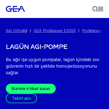
Süt Çiftçiliği
/
GEA ProManure E2000
/
ProManure E23
Lagün Agi-Pompe
Bu ağır işe uygun pompalar, lagün içindeki sıvı
gübrenin hızlı bir şekilde homojenizasyonunu
sağlar.
Bizimle irtibat kurun
Teklif alın