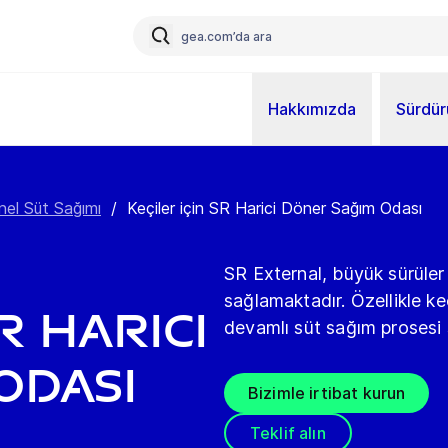
Hakkımızda
Sürdürü
el Süt Sağımı
/
Keçiler için SR Harici Döner Sağım Odası
SR External, büyük sürüler 
sağlamaktadır. Özellikle keç
R Harici
devamlı süt sağım prosesi
Odası
Bizimle irtibat kurun
Teklif alın