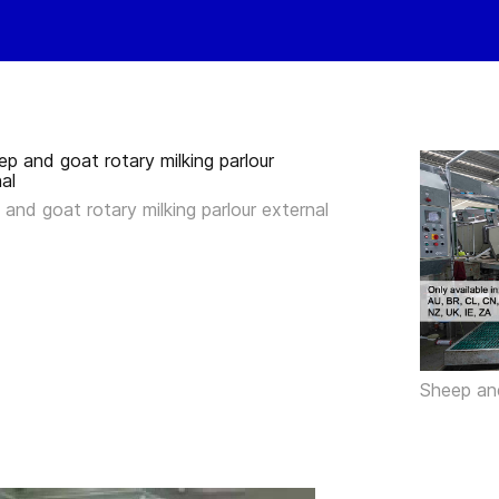
and goat rotary milking parlour external
Sheep and