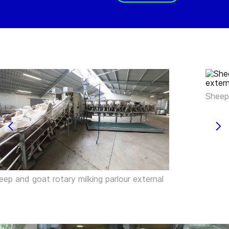
Sheep 
eep and goat rotary milking parlour external