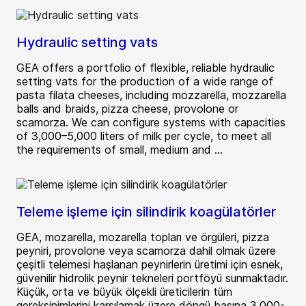
Hydraulic setting vats
GEA offers a portfolio of flexible, reliable hydraulic
setting vats for the production of a wide range of
pasta filata cheeses, including mozzarella, mozzarella
balls and braids, pizza cheese, provolone or
scamorza. We can configure systems with capacities
of 3,000–5,000 liters of milk per cycle, to meet all
the requirements of small, medium and ...
Teleme işleme için silindirik koagülatörler
GEA, mozarella, mozarella topları ve örgüleri, pizza
peyniri, provolone veya scamorza dahil olmak üzere
çeşitli telemesi haşlanan peynirlerin üretimi için esnek,
güvenilir hidrolik peynir tekneleri portföyü sunmaktadır.
Küçük, orta ve büyük ölçekli üreticilerin tüm
gereksinimlerini karşılamak üzere döngü başına 3.000-