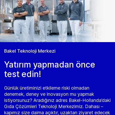
Bakel Teknoloji Merkezi
Yatırım yapmadan önce
test edin!
Günlük üretiminizi etkileme riski olmadan
denemek, deney ve inovasyon mu yapmak
istiyorsunuz? Aradığınız adres Bakel-Hollanda’daki
Gıda Çözümleri Teknoloji Merkezimiz. Dahası –
kapımız size daima açıktır, uzaktan ziyaret edecek