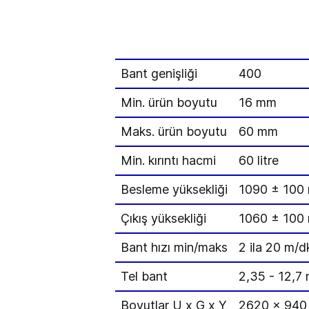
Bant genişliği
400
Min. ürün boyutu
16 mm
Maks. ürün boyutu
60 mm
Min. kırıntı hacmi
60 litre
Besleme yüksekliği
1090 ± 100
Çıkış yüksekliği
1060 ± 100
Bant hızı min/maks
2 ila 20 m/d
Tel bant
2,35 - 12,7
Boyutlar U x G x Y
2620 x 940