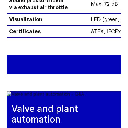
Sound pressure level
Max. 72 dB
via exhaust air throttle
Visualization
LED (green, yel
Certificates
ATEX, IECEx, 
Valve and plant
automation