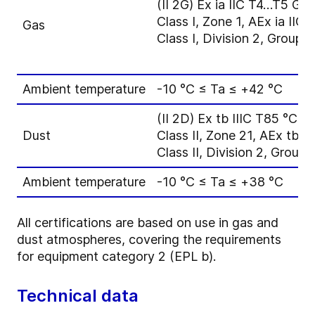
(II 2G) Ex ia IIC T4…T5 Gb
Class I, Zone 1, AEx ia IIC 
Gas
Class I, Division 2, Group A
Ambient temperature
-10 °C ≤ Ta ≤ +42 °C
(II 2D) Ex tb IIIC T85 °C D
Dust
Class II, Zone 21, AEx tb I
Class II, Division 2, Group 
Ambient temperature
-10 °C ≤ Ta ≤ +38 °C
All certifications are based on use in gas and
dust atmospheres, covering the requirements
for equipment category 2 (EPL b).
Technical data