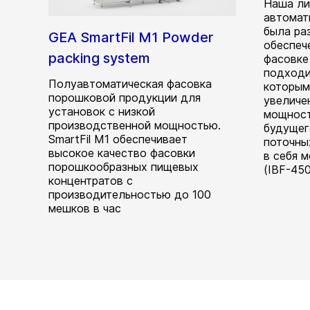
Наша ли
автомат
была ра
GEA SmartFil M1 Powder
обеспеч
packing system
фасовке
подходи
Полуавтоматическая фасовка
которым
порошковой продукции для
увеличе
установок с низкой
мощност
производственной мощностью.
будущег
SmartFil M1 обеспечивает
поточны
высокое качество фасовки
в себя 
порошкообразных пищевых
(IBF-450
концентратов с
производительностью до 100
мешков в час