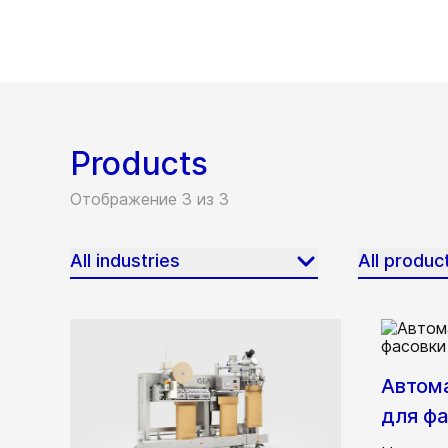
Products
Отображение 3 из 3
All industries
All produc
Автом
для ф