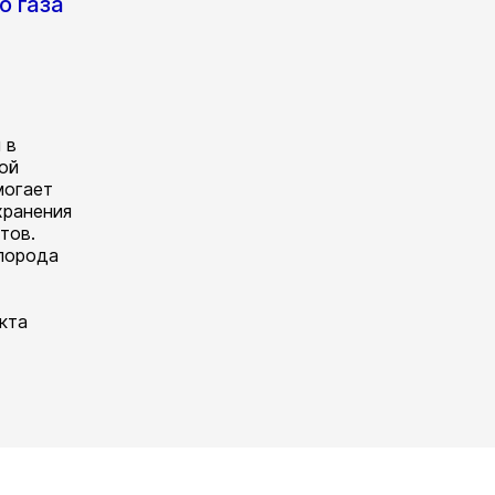
о газа
 в
ой
могает
хранения
тов.
лорода
кта