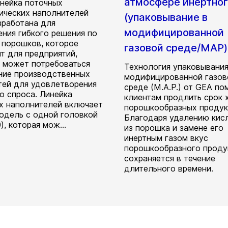
атмосфере инертног
нейка поточных
ических наполнителей
(упаковывание в
зработана для
модифицированной
ения гибкого решения по
 порошков, которое
газовой среде/MAP)
т для предприятий,
 может потребоваться
Технология упаковывания
ние производственных
модифицированной газов
ей для удовлетворения
среде (M.A.P.) от GEA по
о спроса. Линейка
клиентам продлить срок 
х наполнителей включает
порошкообразных продук
модель с одной головкой
Благодаря удалению кис
), которая мож...
из порошка и замене его
инертным газом вкус
порошкообразного проду
сохраняется в течение
длительного времени.