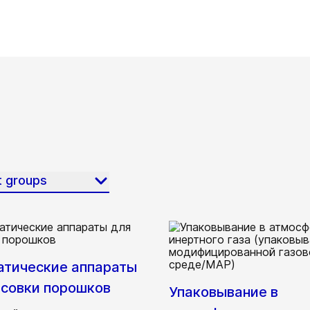
t groups
атические аппараты
асовки порошков
Упаковывание в