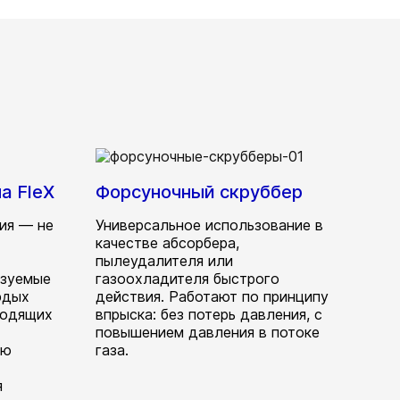
а FleX
Форсуночный скруббер
ия — не
Универсальное использование в
качестве абсорбера,
пылеудалителя или
ьзуемые
газоохладителя быстрого
рдых
действия. Работают по принципу
ходящих
впрыска: без потерь давления, с
повышением давления в потоке
ую
газа.
я