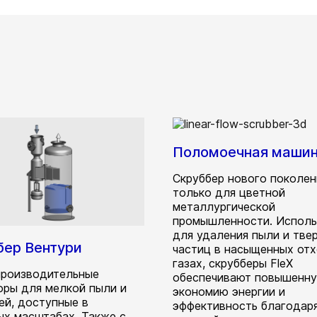
Поломоечная машин
Скруббер нового поколен
только для цветной
металлургической
промышленности. Испол
для удаления пыли и тве
бер Вентури
частиц в насыщенных от
газах, скрубберы FleX
роизводительные
обеспечивают повышенн
оры для мелкой пыли и
экономию энергии и
ей, доступные в
эффективность благодар
ых масштабах. Также с