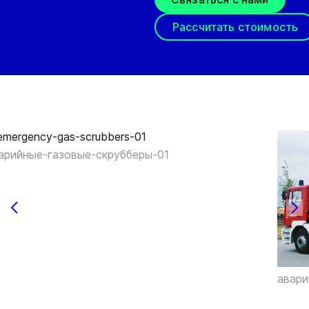
Рассчитать стоимость
арийные-газовые-скрубберы-01
авари