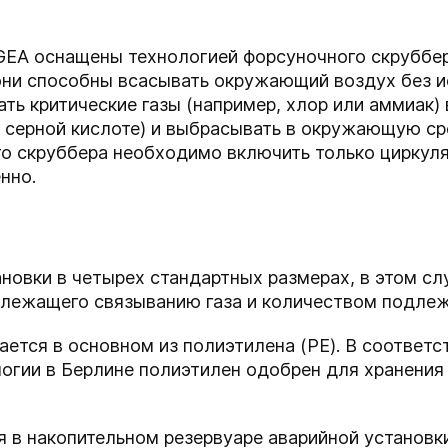
EA оснащены технологией форсуночного скруббера
 они способны всасывать окружающий воздух без 
ать критические газы (например, хлор или аммиак)
и серной кислоте) и выбрасывать в окружающую ср
го скруббера необходимо включить только циркуля
нно.
новки в четырех стандартных размерах, в этом сл
лежащего связыванию газа и количеством подлеж
ается в основном из полиэтилена (PE). В соответс
огии в Берлине полиэтилен одобрен для хранения
 в накопительном резервуаре аварийной установк