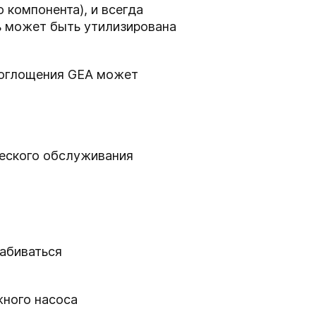
 компонента), и всегда
ь может быть утилизирована
поглощения GEA может
ческого обслуживания
забиваться
жного насоса