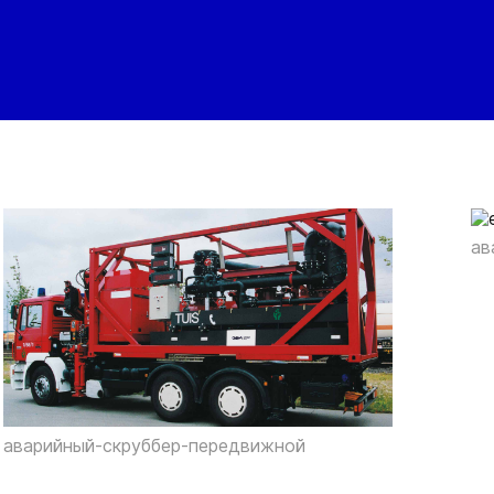
ав
аварийный-скруббер-передвижной