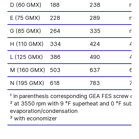
D (60 GMX)
188
238
n/a
E (75 GMX)
228
289
n/a
G (85 GMX)
264
335
n/a
H (110 GMX)
334
424
40
L (125 GMX)
386
490
46
M (160 GMX)
503
637
61
N (195 GMX)
618
783
75
¹
in parenthesis corresponding GEA FES screw c
² at 3550 rpm with 9 °F superheat and 0 °F subco
evaporation/condensation
³ with economizer