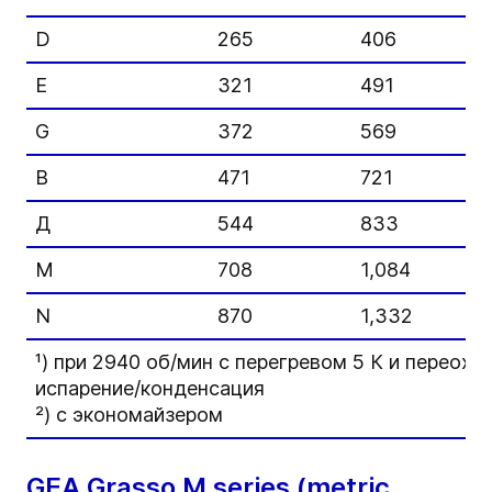
D
265
406
E
321
491
G
372
569
В
471
721
Д
544
833
M
708
1,084
N
870
1,332
¹) при 2940 об/мин с перегревом 5 К и переох
испарение/конденсация
²) с экономайзером
GEA Grasso M series (metric