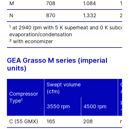
M
708
1.084
17
N
870
1.332
21
¹ at 2940 rpm with 5 K superheat and 0 K subcool
evaporation/condensation
² with economizer
GEA Grasso M series (imperial
units)
Swept volume
Coo
(cfm)
406
Compressor
Type¹
R71
3550 rpm
4500 rpm
-30
C (55 GMX)
165
208
n/a