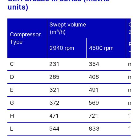
units)
Swept volume
Coo
(m³/h)
28 
Compressor
Type
R71
2940 rpm
4500 rpm
-35
C
231
354
n/a
D
265
406
n/a
E
321
491
n/a
G
372
569
n/a
H
471
721
11
L
544
833
13