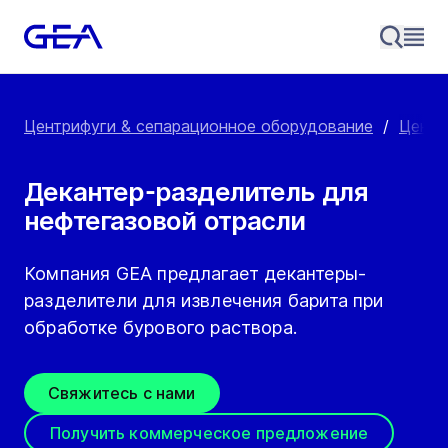
Центрифуги & сепарационное оборудование
/
Центр
Декантер-разделитель для
нефтегазовой отрасли
Компания GEA предлагает декантеры-
разделители для извлечения барита при
обработке бурового раствора.
Свяжитесь с нами
Получить коммерческое предложение