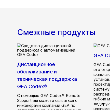
Смежные продукты
GEA C
Дистанционное
GEA Cod
это отк
обслуживание и
включаю
техническая поддержка
установ
проекти
GEA Codex®
систему
распред
С помощью GEA Codex® Remote
гибкие 
Support вы можете связаться с
лидирую
инженерами компании GEA по
например