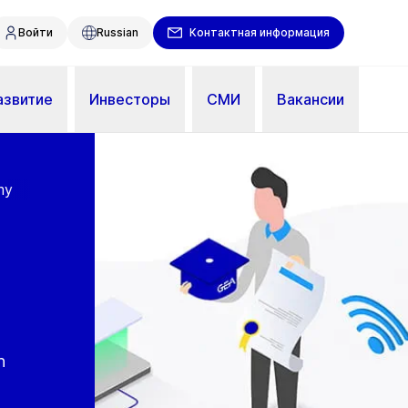
Войти
Russian
Контактная информация
азвитие
Инвесторы
СМИ
Вакансии
my
n