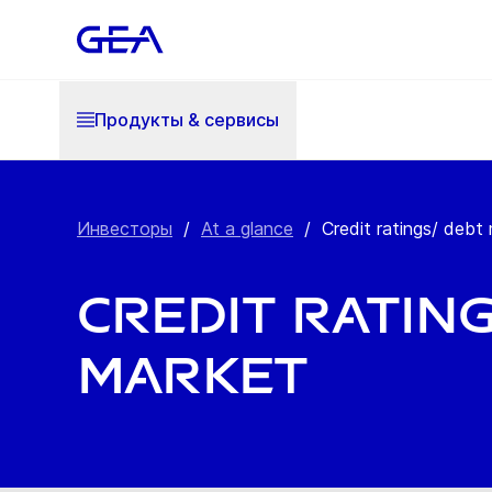
Продукты & cервисы
Инвесторы
/
At a glance
/
Credit ratings/ debt
Credit ratin
market