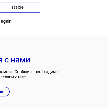
stable
again.
я с нами
помочь! Сообщите необходимые
ставим ответ.
ми