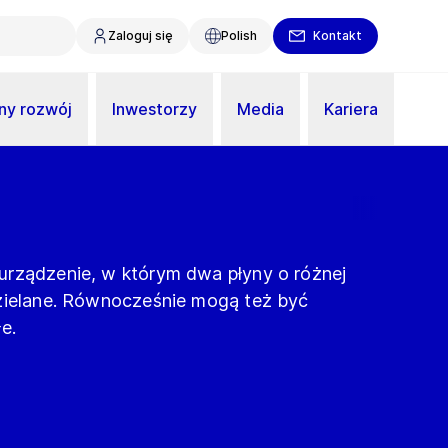
Zaloguj się
Polish
Kontakt
y rozwój
Inwestorzy
Media
Kariera
urządzenie, w którym dwa płyny o różnej
dzielane. Równocześnie mogą też być
e.