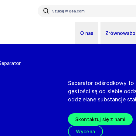
O nas
Zrównoważon
Separator
Separator odśrodkowy to 
gęstości są od siebie od
oddzielane substancje stał
Skontaktuj się z nami
Wycena