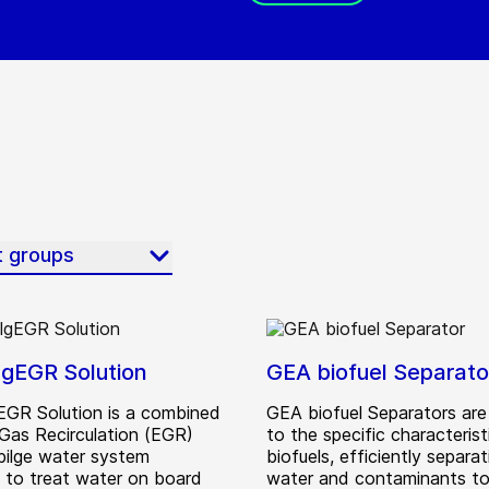
t groups
lgEGR Solution
GEA biofuel Separato
EGR Solution is a combined
GEA biofuel Separators are 
Gas Recirculation (EGR)
to the specific characterist
 bilge water system
biofuels, efficiently separat
 to treat water on board
water and contaminants t