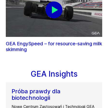
GEA EngySpeed – for resource-saving milk
skimming
GEA Insights
Próba prawdy dla
biotechnologii
Nowe Centrum Zastosowań i Technologii GEA