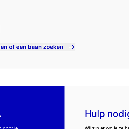
len of een baan zoeken
A
Hulp nodi
n door je
Wij zijn er om je te