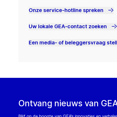
Onze service-hotline spreken
Uw lokale GEA-contact zoeken
Een media- of beleggersvraag stel
Ontvang nieuws van GE
Blijf op de hoogte van GEA’s innovaties en verhale