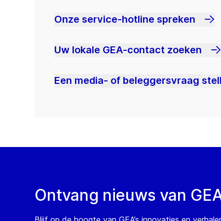
Onze service-hotline spreken
Uw lokale GEA-contact zoeken
Een media- of beleggersvraag stel
Ontvang nieuws van GE
Blijf op de hoogte van GEA’s innovaties en verhale