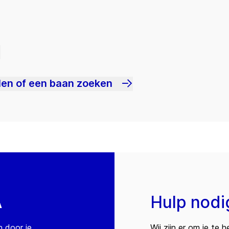
len of een baan zoeken
A
Hulp nodi
n door je
Wij zijn er om je te