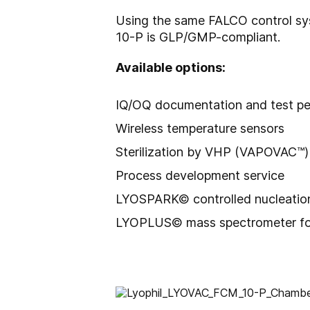
Using the same FALCO control syst
10-P is GLP/GMP-compliant.
Available options:
IQ/OQ documentation and test p
Wireless temperature sensors
Sterilization by VHP (VAPOVAC™) o
Process development service
LYOSPARK© controlled nucleatio
LYOPLUS© mass spectrometer for s