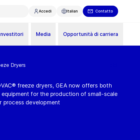
Accedi
Italian
Contatto
Investitori
Media
Opportunità di carriera
eeze Dryers
OVAC® freeze dryers, GEA now offers both
 equipment for the production of small-scale
or process development