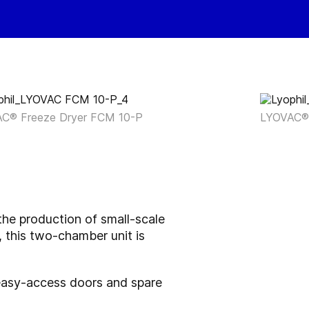
C® Freeze Dryer FCM 10-P
LYOVAC® 
he production of small-scale
 this two-chamber unit is
 easy-access doors and spare