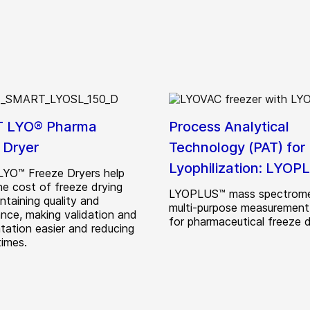
 LYO® Pharma
Process Analytical
 Dryer
Technology (PAT) for
Lyophilization: LYO
YO™ Freeze Dryers help
he cost of freeze drying
LYOPLUS™ mass spectromet
ntaining quality and
multi-purpose measurement
nce, making validation and
for pharmaceutical freeze d
ation easier and reducing
times.