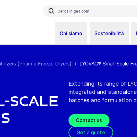
Chi siamo
Sostenibilitá
hilizers (Pharma Freeze Dryers)
/
LYOVAC® Small-Scale Fr
Extending its range of LY
integrated and standalone
l-Scale
batches and formulation 
rs
Contact us
Get a quote