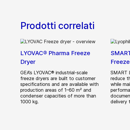
Prodotti correlati
LYOVAC® Pharma Freeze
SMART
Dryer
Freeze
GEA’s LYOVAC® industrial-scale
SMART L
freeze dryers are built to customer
reduce t
specifications and are available with
while mai
production areas of 1–60 m² and
performa
condenser capacities of more than
document
1000 kg.
delivery 