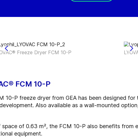
OVAC® Freeze Dryer FCM 10-P
LYOVA
VAC® FCM 10-P
CM 10-P freeze dryer from GEA has been designed for t
development. Also available as a wall-mounted option,
lf space of 0.63 m², the FCM 10-P also benefits from
tional equipment.