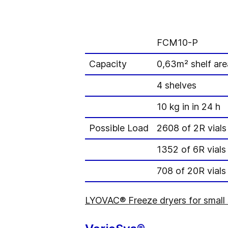
FCM10-P
Capacity
0,63m² shelf are
4 shelves
10 kg in in 24 h
Possible Load
2608 of 2R vials
1352 of 6R vials
708 of 20R vials
LYOVAC® Freeze dryers for small