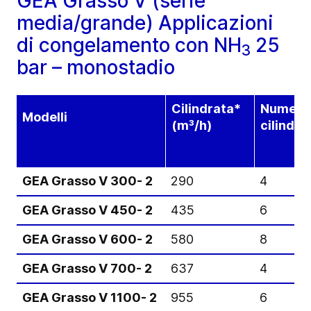
GEA Grasso V (serie
media/grande) Applicazioni
di congelamento con NH
25
3
bar – monostadio
Cilindrata*
Numero 
Modelli
(m³/h)
cilindri
GEA Grasso V 300- 2
290
4
GEA Grasso V 450- 2
435
6
GEA Grasso V 600- 2
580
8
GEA Grasso V 700- 2
637
4
GEA Grasso V 1100- 2
955
6