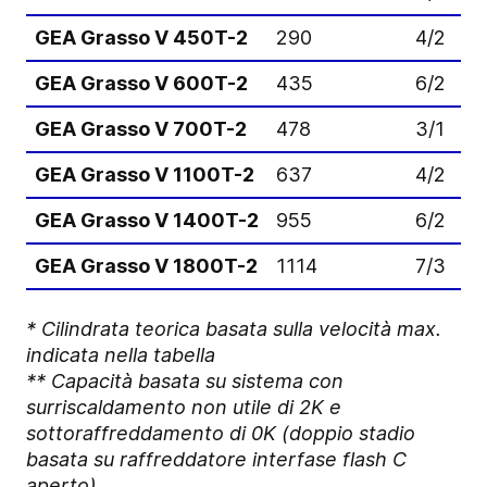
GEA Grasso V 450T-2
290
4/2
GEA Grasso V 600T-2
435
6/2
GEA Grasso V 700T-2
478
3/1
GEA Grasso V 1100T-2
637
4/2
GEA Grasso V 1400T-2
955
6/2
GEA Grasso V 1800T-2
1114
7/3
* Cilindrata teorica basata sulla velocità max.
indicata nella tabella
** Capacità basata su sistema con
surriscaldamento non utile di 2K e
sottoraffreddamento di 0K (doppio stadio
basata su raffreddatore interfase flash C
aperto)