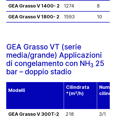
GEA Grasso V 1400- 2
1274
8
GEA Grasso V 1800- 2
1593
10
GEA Grasso VT (serie
media/grande) Applicazioni
di congelamento con NH
25
3
bar – doppio stadio
Cilindrata
Numero
Modelli
*(m³/h)
cilindr
GEA Grasso V 300T-2
218
3/1