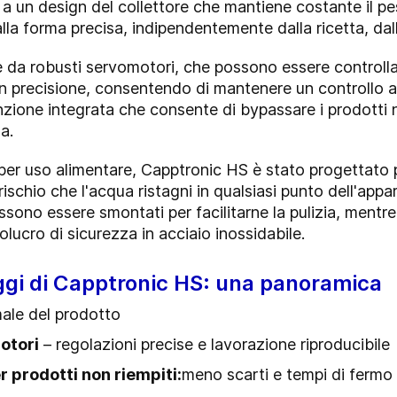
o a un design del collettore che mantiene costante il 
dalla forma precisa, indipendentemente dalla ricetta, da
te da robusti servomotori, che possono essere controll
n precisione, consentendo di mantenere un controllo a
nzione integrata che consente di bypassare i prodotti n
na.
 per uso alimentare, Capptronic HS è stato progettato p
 rischio che l'acqua ristagni in qualsiasi punto dell'appa
ono essere smontati per facilitarne la pulizia, mentre il
volucro di sicurezza in acciaio inossidabile.
ggi di Capptronic HS: una panoramica
male del prodotto
otori
– regolazioni precise e lavorazione riproducibile
r prodotti non riempiti
:
meno scarti e tempi di fermo 