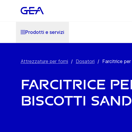
Prodotti e servizi
Attrezzature per forni
/
Dosatori
/
Farcitrice pe
Farcitrice pe
biscotti san