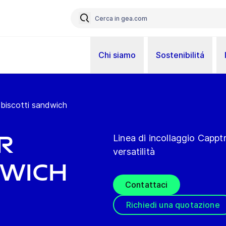
Chi siamo
Sostenibilitá
r biscotti sandwich
r
Linea di incollaggio Capptr
versatilità
dwich
Contattaci
Richiedi una quotazione