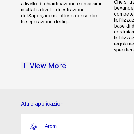
Che si tr
a livello di chiarificazione e i massimi
bevande o
risultati a livello di estrazione
competen
dell&apos;acqua, oltre a consentire
liofilizz
la separazione dei liq...
base di 
costruia
liofilizz
regolamen
specifici 
View More
Altre applicazioni
Aromi