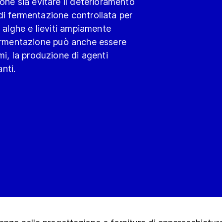
one sia evitare il deterioramento
i di fermentazione controllata per
 alghe e lieviti ampiamente
a fermentazione può anche essere
i, la produzione di agenti
nti.