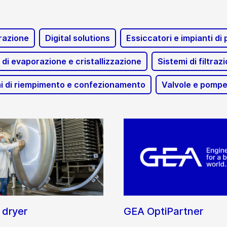
razione
Digital solutions
Essiccatori e impianti di
 di evaporazione e cristallizzazione
Sistemi di filtr
i di riempimento e confezionamento
Valvole e pomp
 dryer
GEA OptiPartner