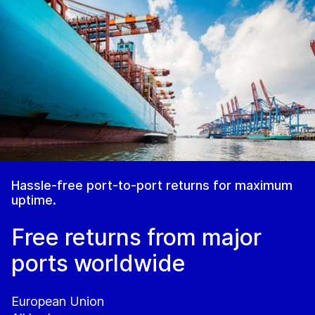
Hassle-free port-to-port returns for maximum
uptime.
Free returns from major
ports worldwide
European Union