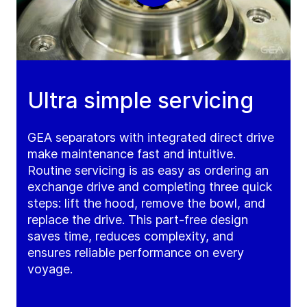
Ultra simple servicing
GEA separators with integrated direct drive
make maintenance fast and intuitive.
Routine servicing is as easy as ordering an
exchange drive and completing three quick
steps: lift the hood, remove the bowl, and
replace the drive. This part-free design
saves time, reduces complexity, and
ensures reliable performance on every
voyage.