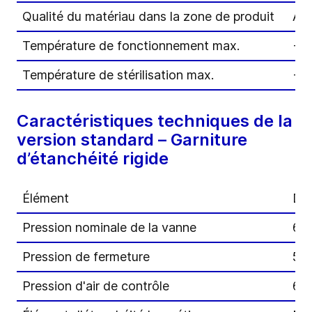
Qualité du matériau dans la zone de produit
AIS
Température de fonctionnement max.
+ 
Température de stérilisation max.
+ 1
Caractéristiques techniques de la
version standard – Garniture
d’étanchéité rigide
Élément
Di
Pression nominale de la vanne
6 b
Pression de fermeture
5 b
Pression d'air de contrôle
6 b