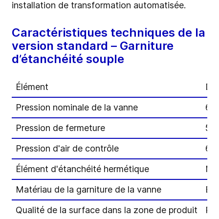
installation de transformation automatisée.
Caractéristiques techniques de la
version standard – Garniture
d’étanchéité souple
Élément
Di
Pression nominale de la vanne
6 b
Pression de fermeture
5 b
Pression d'air de contrôle
6 b
Élément d'étanchéité hermétique
Me
Matériau de la garniture de la vanne
EP
Qualité de la surface dans la zone de produit
R
a