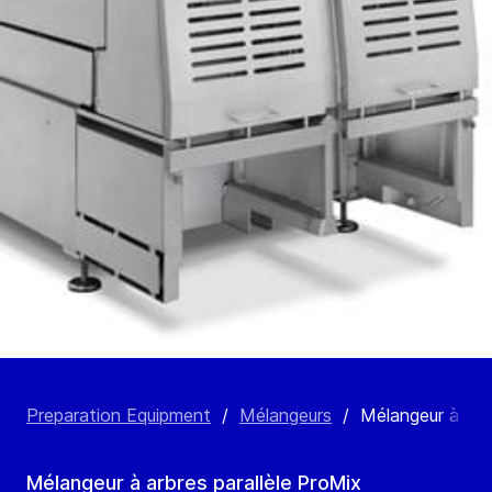
Preparation Equipment
/
Mélangeurs
/
Mélangeur à arb
Mélangeur à arbres parallèle ProMix