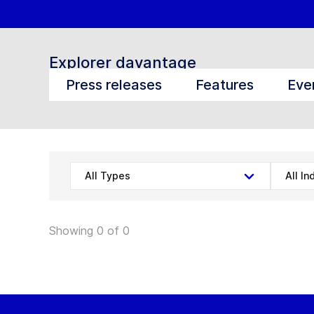
Explorer davantage
Press releases
Features
Eve
All Types
All In
Showing 0 of 0