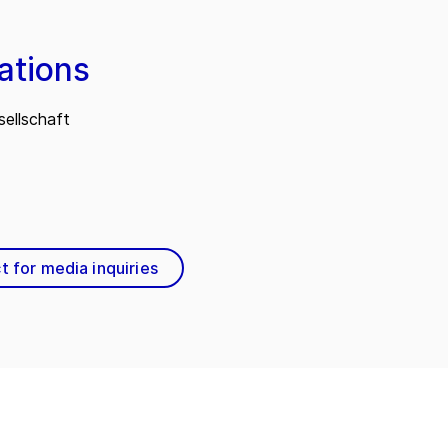
ations
ellschaft
t for media inquiries