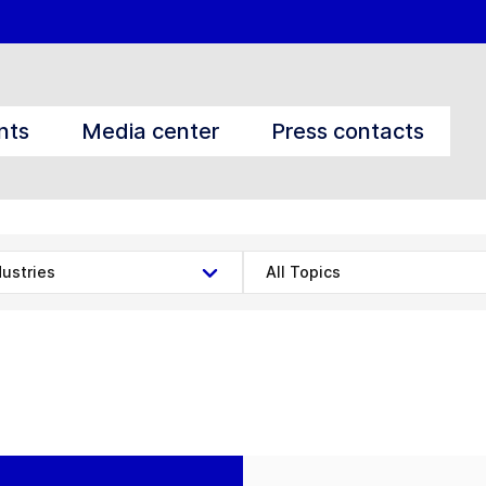
nts
Media center
Press contacts
dustries
All Topics