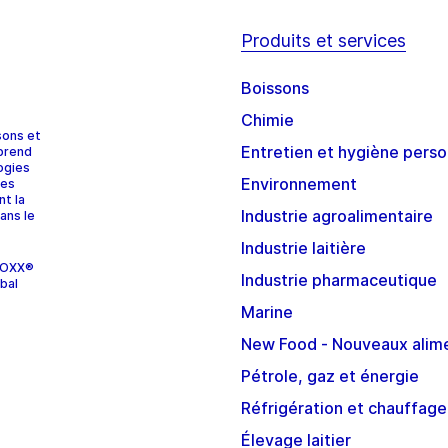
Produits et services
Boissons
Chimie
sons et
Entretien et hygiène perso
prend
ogies
Environnement
ces
nt la
Industrie agroalimentaire
ans le
Industrie laitière
STOXX®
Industrie pharmaceutique
bal
Marine
New Food - Nouveaux alim
Pétrole, gaz et énergie
Réfrigération et chauffage
Élevage laitier