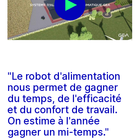
"Le robot d'alimentation
nous permet de gagner
du temps, de l'efficacité
et du confort de travail.
On estime à l'année
gagner un mi-temps."