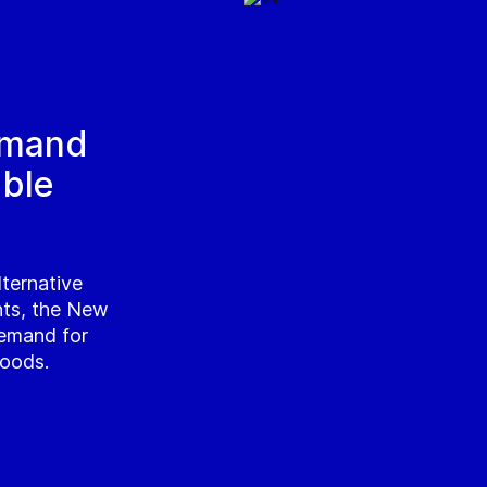
emand
able
lternative
nts, the New
emand for
foods.