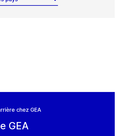
rrière chez GEA
de GEA