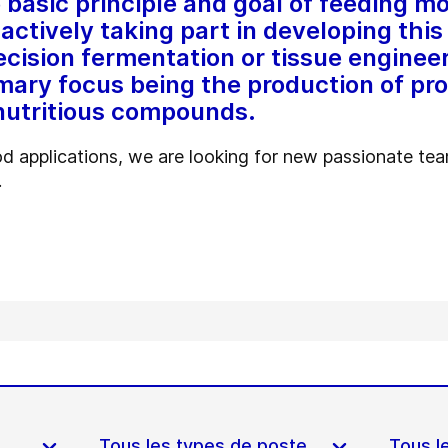
asic principle and goal of feeding mo
actively taking part in developing this 
cision fermentation or tissue engineer
ary focus being the production of pro
nutritious compounds.
d applications, we are looking for new passionate t
.
Tous les types de poste
Tous l