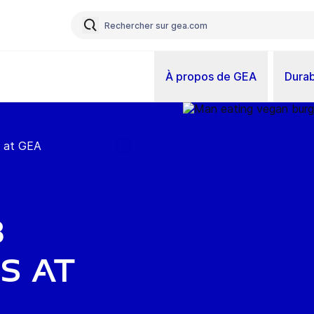
À propos de GEA
Durab
s at GEA
b
s at