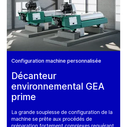
Configuration machine personnalisée
Décanteur
environnemental GEA
prime
La grande souplesse de configuration de la
machine se prête aux procédés de
préparation fortement complexes requérant