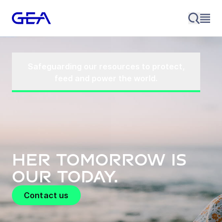
Safeguarding our resources to protect,
feed and power the world.
Her tomorrow is
our today.
Contact us