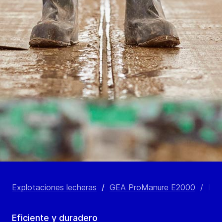
Explotaciones lecheras
/
GEA ProManure E2000
/
Pro
Eficiente y duradero