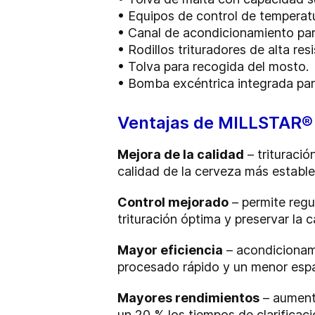
•
Equipos de control de temperatu
•
Canal de acondicionamiento par
•
Rodillos trituradores de alta resi
•
Tolva para recogida del mosto.
•
Bomba excéntrica integrada par
Ventajas de MILLSTAR® 
Mejora de la calidad
– trituraci
calidad de la cerveza más estable
Control mejorado
– permite regul
trituración óptima y preservar la
Mayor eficiencia
– acondicionami
procesado rápido y un menor esp
Mayores rendimientos
– aumente
un 20 % los tiempos de clarificaci