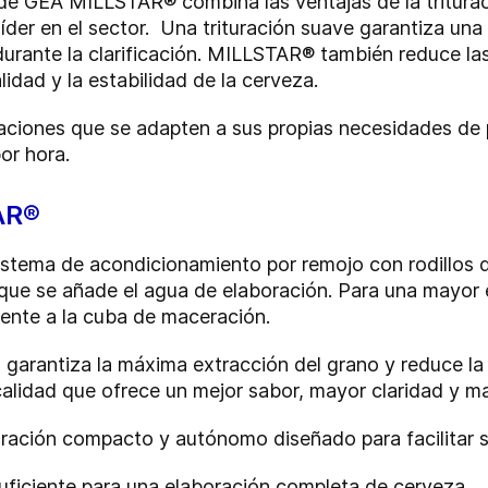
de GEA MILLSTAR® combina las ventajas de la triturac
íder en el sector. Una trituración suave garantiza una 
l durante la clarificación. MILLSTAR® también reduce la
lidad y la estabilidad de la cerveza.
ciones que se adapten a sus propias necesidades de 
por hora.
AR®
ema de acondicionamiento por remojo con rodillos de 
ue se añade el agua de elaboración. Para una mayor ef
mente a la cuba de maceración.
o, garantiza la máxima extracción del grano y reduce la
alidad que ofrece un mejor sabor, mayor claridad y m
ración compacto y autónomo diseñado para facilitar su
uficiente para una elaboración completa de cerveza.