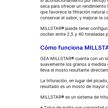
El acondicionamiento por remojo 
seca para ofrecer un rendimiento l
que favorece la filtración natura
conservar el sabor, y mejorar la ca
MILLSTAR® puede tener configura
oscilan entre 2,5 y 40 toneladas 
Cómo funciona MILLST
GEA MILLSTAR® cuenta con un sist
suavemente los granos a medida q
lleva el mosto resultante directa
La trituración, en lugar del picad
resultado es un mosto de mayor c
MILLSTAR® es un sistema de tritu
•
Tolva de malta con capacidad s