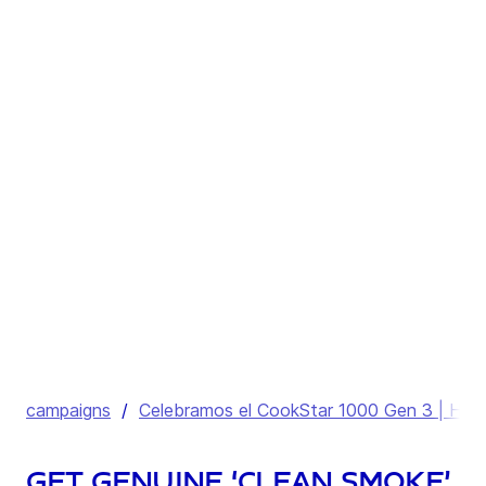
campaigns
/
Celebramos el CookStar 1000 Gen 3 | Horno
Get genuine ‘clean smoke’