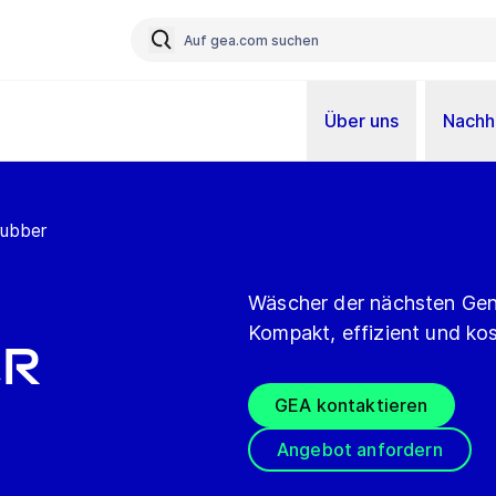
Über uns
Nachha
rubber
Wäscher der nächsten Gene
Kompakt, effizient und ko
er
GEA kontaktieren
Angebot anfordern