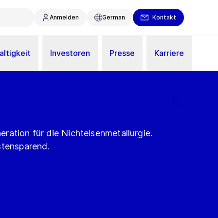
Anmelden
German
Kontakt
ltigkeit
Investoren
Presse
Karriere
ration für die Nichteisenmetallurgie.
stensparend.