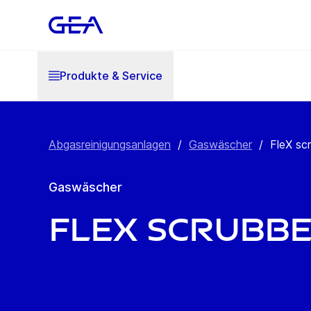
Produkte & Service
Abgasreinigungsanlagen
/
Gaswäscher
/
FleX sc
Gaswäscher
FleX scrubb