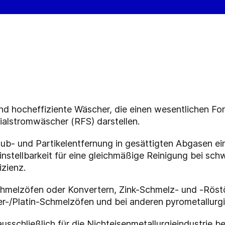
und hocheffiziente Wäscher, die einen wesentlichen For
ialstromwäscher (RFS) darstellen.
ub- und Partikelentfernung in gesättigten Abgasen ei
nstellbarkeit für eine gleichmäßige Reinigung bei s
zienz.
chmelzöfen oder Konvertern, Zink-Schmelz- und -Röst
r-/Platin-Schmelzöfen und bei anderen pyrometallurg
usschließlich für die Nichteisenmetallurgieindustrie b