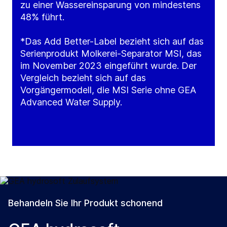
zu einer Wassereinsparung von mindestens
48% führt.
*Das Add Better-Label bezieht sich auf das
Serienprodukt Molkerei-Separator MSI, das
im November 2023 eingeführt wurde. Der
Vergleich bezieht sich auf das
Vorgängermodell, die MSI Serie ohne GEA
Advanced Water Supply.
Behandeln Sie Ihr Produkt schonend