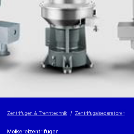
Zentrifugen & Trenntechnik
/
Zentrifugalseparatoren
/
Molkereizentrifugen