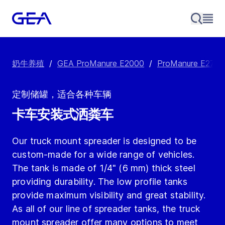
奶牛养殖
/
GEA ProManure E2000
/
ProManure E270
定制储罐，适合各种车辆
卡车安装式洒粪车
Our truck mount spreader is designed to be
custom-made for a wide range of vehicles.
The tank is made of 1/4" (6 mm) thick steel
providing durability. The low profile tanks
provide maximum visibility and great stability.
As all of our line of spreader tanks, the truck
mount spreader offer many options to meet