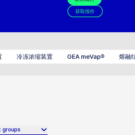
获取报价
置
冷冻浓缩装置
GEA meVap®
熔融
t groups