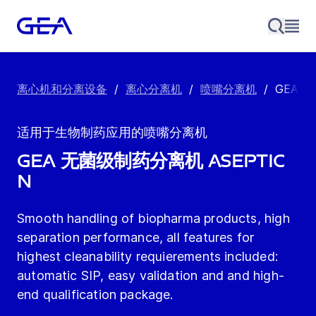
离心机和分离设备
/
离心分离机
/
喷嘴分离机
/
GEA 无
适用于生物制药应用的喷嘴分离机
GEA 无菌级制药分离机 Aseptic
N
Smooth handling of biopharma products, high
separation performance, all features for
highest cleanability requierements included:
automatic SIP, easy validation and and high-
end qualification package.