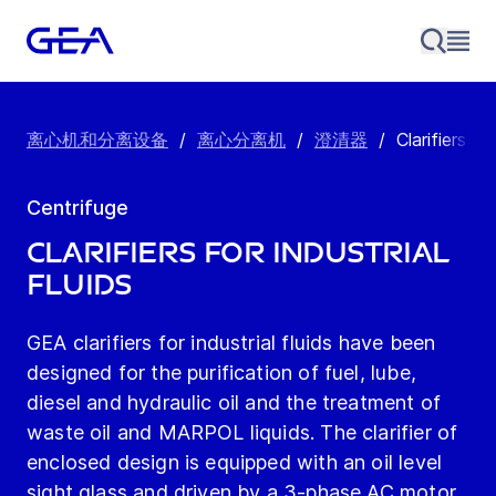
离心机和分离设备
/
离心分离机
/
澄清器
/
Clarifiers fo
Centrifuge
Clarifiers for Industrial
Fluids
GEA clarifiers for industrial fluids have been
designed for the purification of fuel, lube,
diesel and hydraulic oil and the treatment of
waste oil and MARPOL liquids. The clarifier of
enclosed design is equipped with an oil level
sight glass and driven by a 3-phase AC motor.